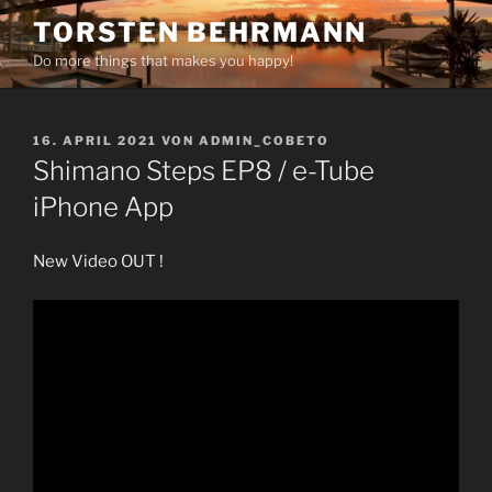
Zum
TORSTEN BEHRMANN
Inhalt
Do more things that makes you happy!
springen
VERÖFFENTLICHT
16. APRIL 2021
VON
ADMIN_COBETO
AM
Shimano Steps EP8 / e-Tube
iPhone App
New Video OUT !