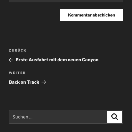
Beitrags-
Vorheriger
ZURÜCK
Navigation
Beitrag
Erste Ausfahrt mit dem neuen Canyon
Nächster
WEITER
Beitrag
Back on Track
Suche
Suche
nach: