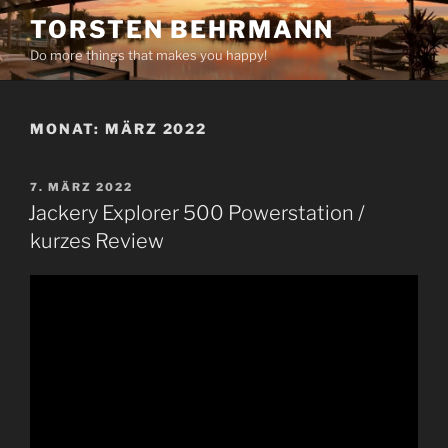
Zum
TORSTEN BEHRMANN
Inhalt
Do more things that makes you happy!
springen
MONAT:
MÄRZ 2022
VERÖFFENTLICHT
7. MÄRZ 2022
AM
Jackery Explorer 500 Powerstation /
kurzes Review